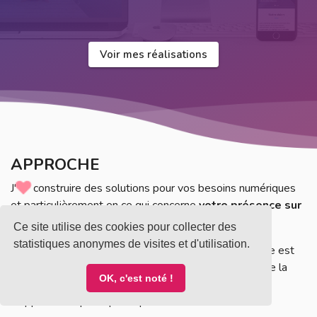
Voir mes réalisations
APPROCHE
J'
construire des solutions pour vos besoins numériques
et particulièrement en ce qui concerne
votre présence sur
internet
.
Ce site utilise des cookies pour collecter des
statistiques anonymes de visites et d'utilisation.
Passionné par les technologies Web, mon savoir-faire est
au service de vos besoins pour tout type de projet, de la
OK, c'est noté !
création de sites internet 'vitrine' au développement
d’applications plus spécifiques.